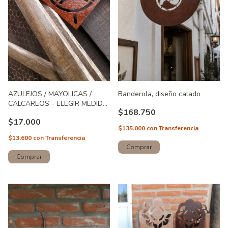
Banderola, diseño calado
AZULEJOS / MAYOLICAS /
CALCAREOS - ELEGIR MEDIDA
$168.750
(ART. 77 y 78)
$17.000
$135.000
con
Transferencia
$13.600
con
Transferencia
Comprar
Comprar