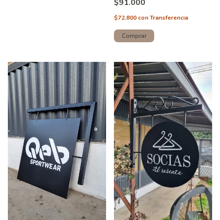
$91.000
$72.800
con
Transferencia
Comprar