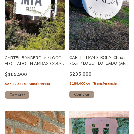
CARTEL BANDEROLA. Chapa
CARTEL BANDEROLA / LOGO
70cm / LOGO PLOTEADO (ART.
PLOTEADO EN AMBAS CARAS
)
/ GRANDE (ART. 112)
$235.000
$109.900
$188.000
con
Transferencia
$87.920
con
Transferencia