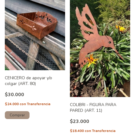
CENICERO de apoyar y/o
colgar (ART. 80)
$30.000
$24.000
con
Transferencia
COLIBRI - FIGURA PARA
PARED (ART. 11)
$23.000
$18.400
con
Transferencia