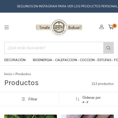
OS EN INSTAGRAM PARA VER LOS PRODUCTOS PERSONALIZADOS
• 20%
0
DECORACIÓN
BIOENERGIA - CALEFACCION - COCCION - ESTUFAS - 
Inicio
>
Productos
Productos
212 productos
Ordenar por:
Filtrar
A - Z