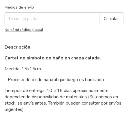
Entregas para el CP:
Cambiar CP
Medios de envío
Calcular
No sé mi código postal
Descripción
Cartel de simbolo de baño en chapa calada.
Medida: 15x15cm.
- Proceso de óxido natural que luego es barnizado
Tiempos de entrega: 10 a 15 días aproximadamente,
dependiendo disponibilidad de materiales (Si tenemos en
stock, se envía antes. También pueden consultar por envíos
urgentes).