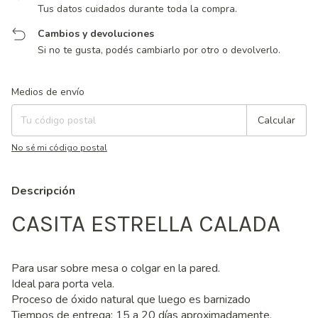
Tus datos cuidados durante toda la compra.
Cambios y devoluciones
Si no te gusta, podés cambiarlo por otro o devolverlo.
Entregas para el CP:
Cambiar CP
Medios de envío
Calcular
No sé mi código postal
Descripción
CASITA ESTRELLA CALADA
Para usar sobre mesa o colgar en la pared.
Ideal para porta vela.
Proceso de óxido natural que luego es barnizado
Tiempos de entrega: 15 a 20 días aproximadamente,