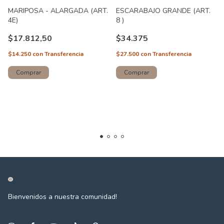
MARIPOSA - ALARGADA (ART.
ESCARABAJO GRANDE (ART.
4E)
8 )
$17.812,50
$34.375
$14.250
con
Transferencia
$27.500
con
Transferencia
Comprar
Bienvenidos a nuestra comunidad!