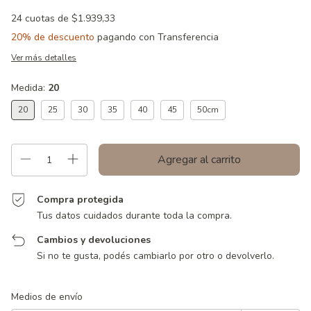
24
cuotas de
$1.939,33
20% de descuento
pagando con Transferencia
Ver más detalles
Medida:
20
20
25
30
35
40
45
50cm
Compra protegida
Tus datos cuidados durante toda la compra.
Cambios y devoluciones
Si no te gusta, podés cambiarlo por otro o devolverlo.
Entregas para el CP:
Cambiar CP
Medios de envío