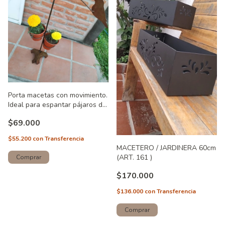
Porta macetas con movimiento.
Ideal para espantar pájaros de
tu huerta (ART. 58)
$69.000
$55.200
con
Transferencia
MACETERO / JARDINERA 60cm
(ART. 161 )
$170.000
$136.000
con
Transferencia